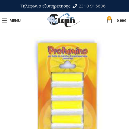
Τηλέφωνο εξυπηρέτησης:
2310 915696
0
MENU
0,00
€