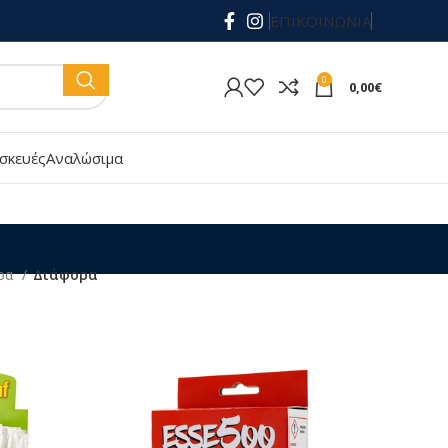
ΕΠΙΚΟΙΝΩΝΙΑ
0
0,00
€
σκευές
Αναλώσιμα
έρα
Διάφορα