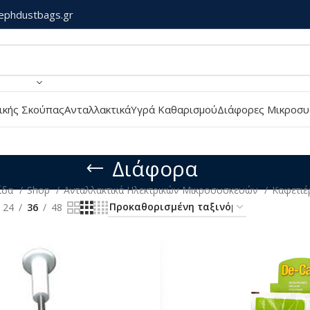
ephdustbags.gr
ικής Σκούπας
Ανταλλακτικά
Υγρά Καθαρισμού
Διάφορες Μικροσυ
Διάφορα
λίδα
Shop
Ανταλλακτικά Ηλεκτρικών Μικροσυσκευών
Καφετι
24
36
48