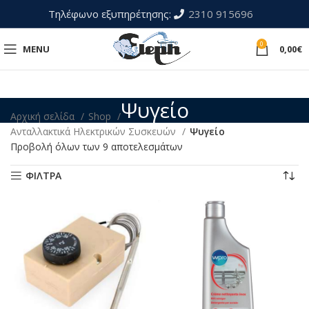
Τηλέφωνο εξυπηρέτησης:
2310 915696
0
MENU
0,00
€
Ψυγείο
Αρχική σελίδα
Shop
Ανταλλακτικά Ηλεκτρικών Συσκευών
Ψυγείο
Προβολή όλων των 9 αποτελεσμάτων
ΦΙΛΤΡΑ